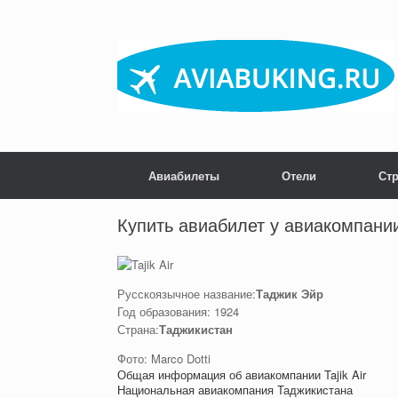
Skip
to
content
Авиабилеты
Отели
Ст
Post navigation
Купить авиабилет у авиакомпании 
Русскоязычное название:
Таджик Эйр
Год образования: 1924
Страна:
Таджикистан
Фото: Marco Dotti
Общая информация об авиакомпании Tajik Air
Национальная авиакомпания Таджикистана