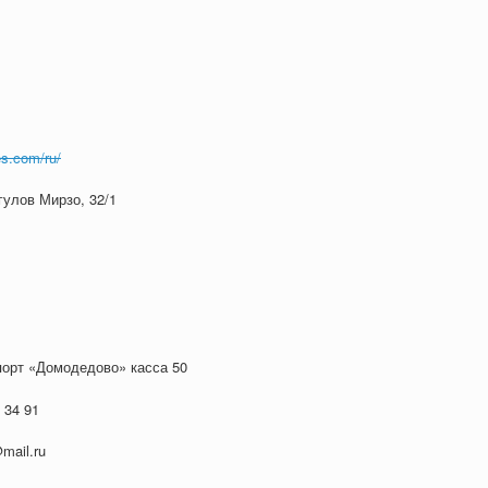
es.com/ru/
гулов Мирзо, 32/1
порт «Домодедово» касса 50
 34 91
mail.ru