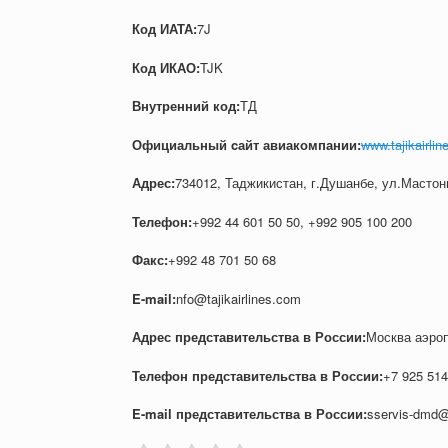
Код ИАТА:
7J
Код ИКАО:
TJK
Внутренний код:
ТД
Официальный cайт авиакомпании:
www.tajikairlin
Адрес:
734012, Таджикистан, г.Душанбе, ул.Мастон
Телефон:
+992 44 601 50 50, +992 905 100 200
Факс:
+992 48 701 50 68
E-mail:
nfo@tajikairlines.com
Адрес представительства в России:
Москва аэро
Телефон представительства в России:
+7 925 514
E-mail представительства в России:
sservis-dmd@