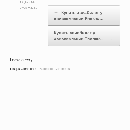
Оцените,
Post navigation
пожалуйста
←
Купить авиабилет у
авиакомпании Primera…
Купить авиабилет у
авиакомпании Thomas…
→
Leave a reply
Disqus Comments
Facebook Comments