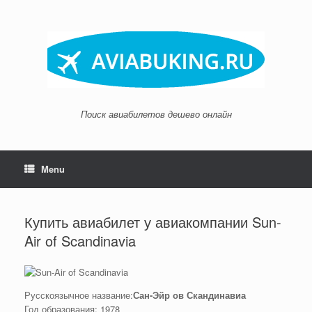
Skip
to
content
Поиск авиабилетов дешево онлайн
Menu
Купить авиабилет у авиакомпании Sun-
Air of Scandinavia
Русскоязычное название:
Сан-Эйр ов Скандинавиа
Год образования: 1978