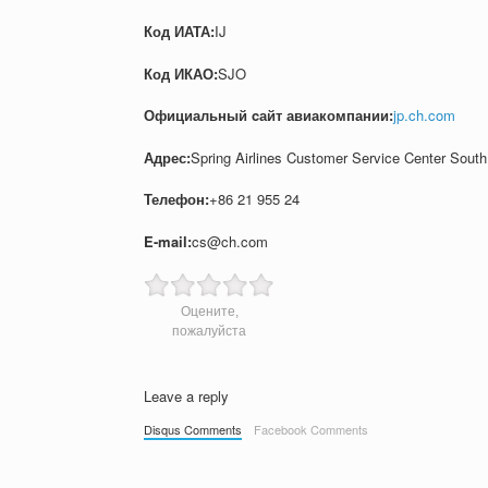
Код ИАТА:
IJ
Код ИКАО:
SJO
Официальный cайт авиакомпании:
jp.ch.com
Адрес:
Spring Airlines Customer Service Center Sout
Телефон:
+86 21 955 24
E-mail:
cs@ch.com
Оцените,
пожалуйста
Leave a reply
Disqus Comments
Facebook Comments