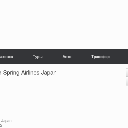
раховка
Туры
Авто
Трансфер
Spring Airlines Japan
s Japan
й