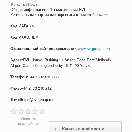
Фото: Ian Howat
Общая информация об авиакомпании RVL
Региональные чартерные перевозки в Великобритании
Код ИАТА:
7M
Код ИКАО:
REV
Официальный cайт авиакомпании:
www.rvl-group.com
Адрес:
RVL House, Building 21 Anson Road East Midlands
Airport Castle Donington Derby DE74 2SA, UK
Телефон:
+44 1332 819 833
Факс:
+44 2476 210 212
E-mail:
ops@rvl-group.com
Оцените,
Post navigation
пожалуйста
←
Купить авиабилет у