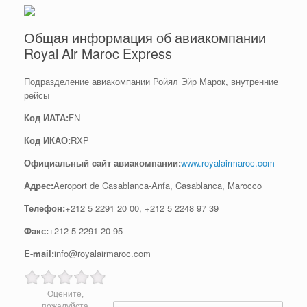
Общая информация об авиакомпании
Royal Air Maroc Express
Подразделение авиакомпании Ройял Эйр Марок, внутренние
рейсы
Код ИАТА:
FN
Код ИКАО:
RXP
Официальный cайт авиакомпании:
www.royalairmaroc.com
Адрес:
Aeroport de Casablanca-Anfa, Casablanca, Marocco
Телефон:
+212 5 2291 20 00, +212 5 2248 97 39
Факс:
+212 5 2291 20 95
E-mail:
info@royalairmaroc.com
Оцените,
Post navigation
пожалуйста