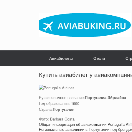
Skip
to
content
Авиабилеты
Отели
Ст
Post navigation
Купить авиабилет у авиакомпании P
Русскоязычное название:
Португалиа Эйрлайнз
Год образования: 1990
Страна:
Португалия
Фото: Barbara Costa
Общая информация об авиакомпании Portugalia Airl
Региональные авиалинии в Португалии под брендо