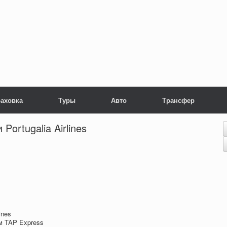
раховка
Туры
Авто
Трансфер
ortugalia Airlines
ines
м TAP Express