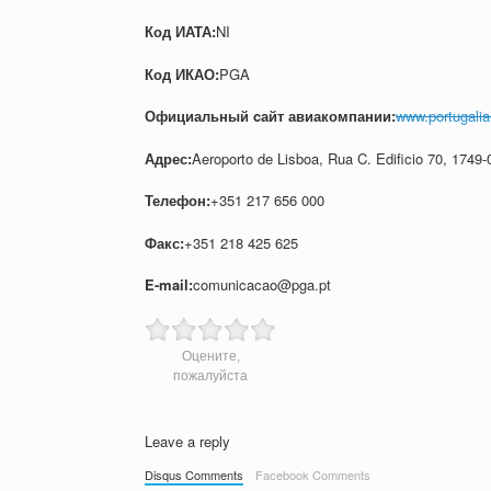
Код ИАТА:
NI
Код ИКАО:
PGA
Официальный cайт авиакомпании:
www.portugalia-
Адрес:
Aeroporto de Lisboa, Rua C. Edificio 70, 1749-
Телефон:
+351 217 656 000
Факс:
+351 218 425 625
E-mail:
comunicacao@pga.pt
Оцените,
пожалуйста
Leave a reply
Disqus Comments
Facebook Comments