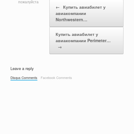
Post navigation
пожалуйста
←
Купить авиабилет у
авиакомпании
Northwestern…
Купить авиабилет у
авиакомпании Perimeter…
→
Leave a reply
Disqus Comments
Facebook Comments