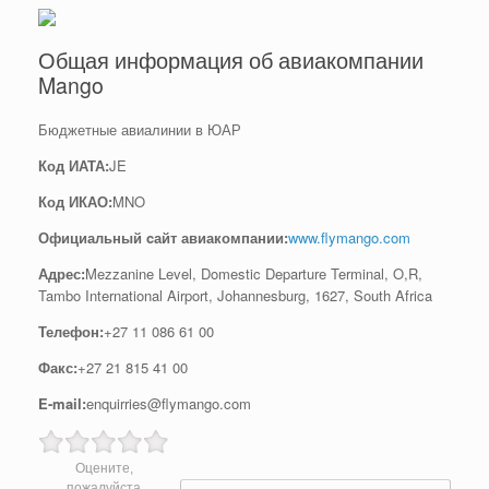
Общая информация об авиакомпании
Mango
Бюджетные авиалинии в ЮАР
Код ИАТА:
JE
Код ИКАО:
MNO
Официальный cайт авиакомпании:
www.flymango.com
Адрес:
Mezzanine Level, Domestic Departure Terminal, O,R,
Tambo International Airport, Johannesburg, 1627, South Africa
Телефон:
+27 11 086 61 00
Факс:
+27 21 815 41 00
E-mail:
enquirries@flymango.com
Оцените,
Post navigation
пожалуйста