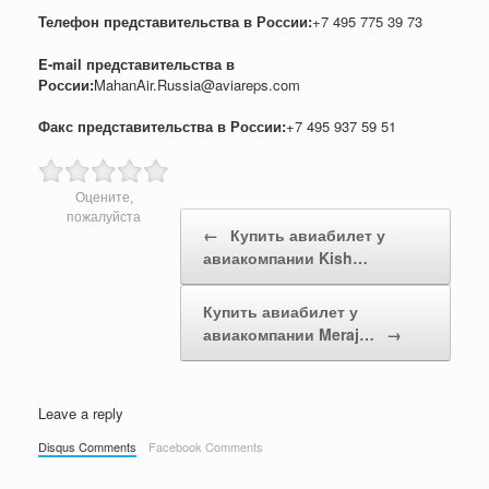
Телефон представительства в России:
+7 495 775 39 73
E-mail представительства в
России:
MahanAir.Russia@aviareps.com
Факс представительства в России:
+7 495 937 59 51
Оцените,
Post navigation
пожалуйста
←
Купить авиабилет у
авиакомпании Kish…
Купить авиабилет у
авиакомпании Meraj…
→
Leave a reply
Disqus Comments
Facebook Comments