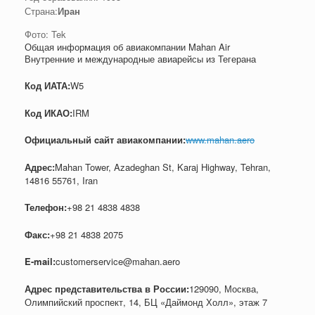
Страна:
Иран
Фото: Tek
Общая информация об авиакомпании Mahan Air
Внутренние и международные авиарейсы из Тегерана
Код ИАТА:
W5
Код ИКАО:
IRM
Официальный cайт авиакомпании:
www.mahan.aero
Адрес:
Mahan Tower, Azadeghan St, Karaj Highway, Tehran,
14816 55761, Iran
Телефон:
+98 21 4838 4838
Факс:
+98 21 4838 2075
E-mail:
customerservice@mahan.aero
Адрес представительства в России:
129090, Москва,
Олимпийский проспект, 14, БЦ «Даймонд Холл», этаж 7