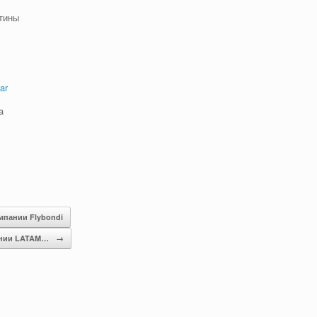
нтины
ar
a
мпании Flybondi
пании LATAM…
→