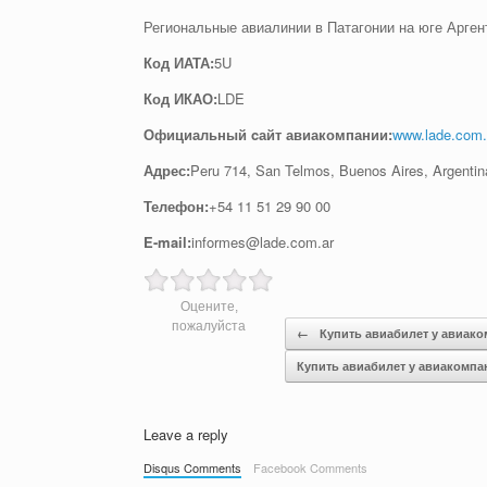
Региональные авиалинии в Патагонии на юге Арге
Код ИАТА:
5U
Код ИКАО:
LDE
Официальный cайт авиакомпании:
www.lade.com.
Адрес:
Peru 714, San Telmos, Buenos Aires, Argentin
Телефон:
+54 11 51 29 90 00
E-mail:
informes@lade.com.ar
Оцените,
Post navigation
пожалуйста
←
Купить авиабилет у авиако
Купить авиабилет у авиаком
Leave a reply
Disqus Comments
Facebook Comments