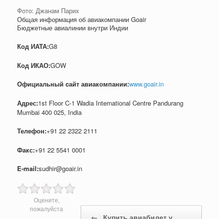
Фото: Джанам Парих
Общая информация об авиакомпании Goair
Бюджетные авиалинии внутри Индии
Код ИАТА:
G8
Код ИКАО:
GOW
Официальный cайт авиакомпании:
www.goair.in
Адрес:
1st Floor C-1 Wadia International Centre Pandurang
Mumbai 400 025, India
Телефон:
+91 22 2322 2111
Факс:
+91 22 5541 0001
E-mail:
sudhir@goair.in
Оцените,
Post navigation
пожалуйста
←
Купить авиабилет у