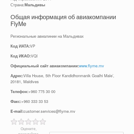
Страна:
Мальдивы
Общая информация об авиакомпании
FlyMe
Региональные авиалинии на Мальдивах
Код ИАТА:
VP
Код ИКАО:
VQI
Официальный cайт авиакомпании:
www.flyme.mv
Адрес:
Villa House, 5th Floor Kandidhonmanik Goalhi Male’,
20181, Maldives
Телефон:
+960 775 30 00
Факс:
+960 333 33 53
E-mail:
customer.services@flyme.mv
Оцените,