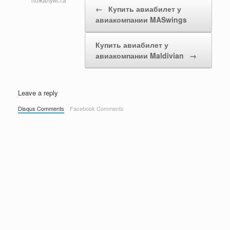
Post navigation
пожалуйста
←
Купить авиабилет у
авиакомпании MASwings
Купить авиабилет у
авиакомпании Maldivian
→
Leave a reply
Disqus Comments
Facebook Comments