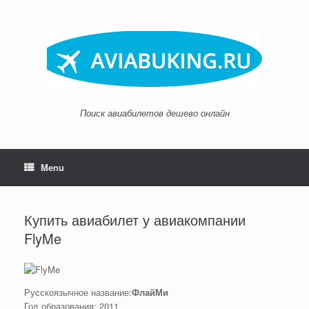
Skip
to
content
Поиск авиабилетов дешево онлайн
Menu
Купить авиабилет у авиакомпании
FlyMe
Русскоязычное название:
ФлайМи
Год образования: 2011