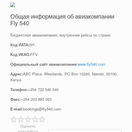
Общая информация об авиакомпании
Fly 540
Бюджетная авиакомпания, внутренние рейсы по стране
Код ИАТА:
5H
Код ИКАО:
FFV
Официальный cайт авиакомпании:
www.fly540.com
Адрес:
ABC Place, Westlands, PO Box 10293, Nairobi, 00100,
Kenya
Телефон:
+254 722 540 540
Факс:
+254 203 883 063
E-mail:
bookings@fly540.com
Оцените,
Post navigation
пожалуйста