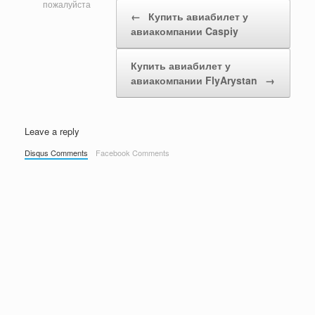
Post navigation
пожалуйста
←
Купить авиабилет у
авиакомпании Caspiy
Купить авиабилет у
авиакомпании FlyArystan
→
Leave a reply
Disqus Comments
Facebook Comments