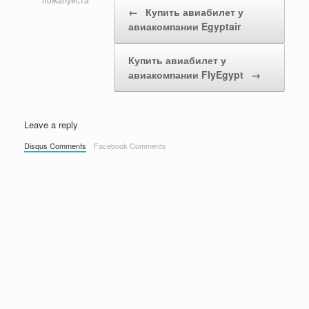
Post navigation
пожалуйста
←
Купить авиабилет у
авиакомпании Egyptair
Купить авиабилет у
авиакомпании FlyEgypt
→
Leave a reply
Disqus Comments
Facebook Comments