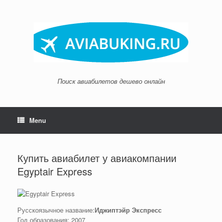
Skip
to
content
Поиск авиабилетов дешево онлайн
Menu
Купить авиабилет у авиакомпании
Egyptair Express
Русскоязычное название:
Иджиптэйр Экспресс
Год образования: 2007