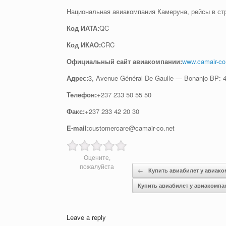
Национальная авиакомпания Камеруна, рейсы в с
Код ИАТА:
QC
Код ИКАО:
CRC
Официальный cайт авиакомпании:
www.camair-c
Адрес:
3, Avenue Général De Gaulle — Bonanjo BP: 
Телефон:
+237 233 50 55 50
Факс:
+237 233 42 20 30
E-mail:
customercare@camair-co.net
Оцените,
Post navigation
пожалуйста
←
Купить авиабилет у авиак
Купить авиабилет у авиакомпа
Leave a reply