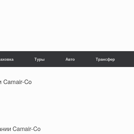
раховка
Туры
Авто
Трансфер
и Camair-Co
нии Camair-Co