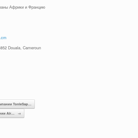
траны Африки и Францию
o.cm
4852 Douala, Cameroun
омпании TonleSap…
нии Air…
→