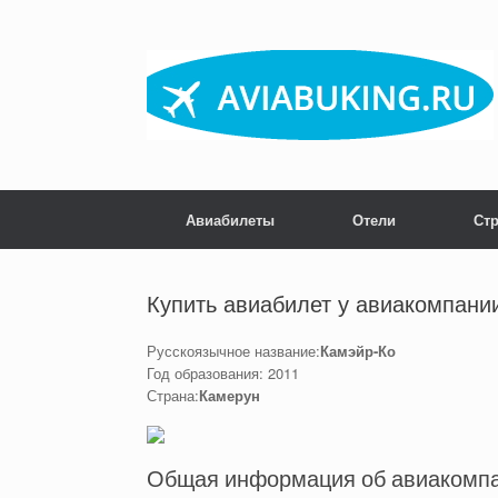
Skip
to
content
Авиабилеты
Отели
Ст
Купить авиабилет у авиакомпани
Русскоязычное название:
Камэйр-Ко
Год образования: 2011
Страна:
Камерун
Общая информация об авиакомпа