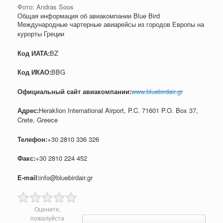
Фото: Andras Soos
Общая информация об авиакомпании Blue Bird
Международные чартерные авиарейсы из городов Европы на
курорты Греции
Код ИАТА:
BZ
Код ИКАО:
BBG
Официальный cайт авиакомпании:
www.bluebirdair.gr
Адрес:
Heraklion International Airport, P.C. 71601 P.O. Box 37,
Crete, Greece
Телефон:
+30 2810 336 326
Факс:
+30 2810 224 452
E-mail:
info@bluebirdair.gr
Оцените,
Post navigation
пожалуйста