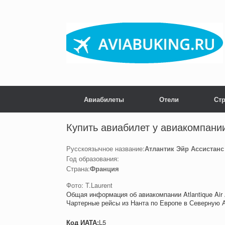
Skip
to
content
Авиабилеты
Отели
Ст
Post navigation
Купить авиабилет у авиакомпании 
Русскоязычное название:
Атлантик Эйр Ассистанс
Год образования:
Страна:
Франция
Фото: T.Laurent
Общая информация об авиакомпании Atlantique Air 
Чартерные рейсы из Нанта по Европе в Северную 
Код ИАТА:
L5