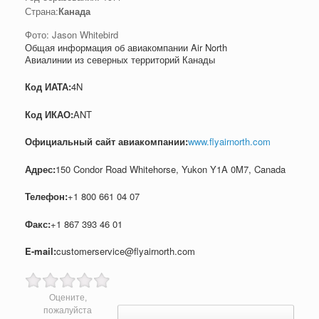
Страна:
Канада
Фото: Jason Whitebird
Общая информация об авиакомпании Air North
Авиалинии из северных территорий Канады
Код ИАТА:
4N
Код ИКАО:
ANT
Официальный cайт авиакомпании:
www.flyairnorth.com
Адрес:
150 Condor Road Whitehorse, Yukon Y1A 0M7, Canada
Телефон:
+1 800 661 04 07
Факс:
+1 867 393 46 01
E-mail:
customerservice@flyairnorth.com
Оцените,
Post navigation
пожалуйста