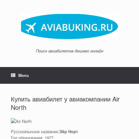
Skip
to
content
Поиск авиабилетов дешево онлайн
Menu
Купить авиабилет у авиакомпании Air
North
Русскоязычное название:
Эйр Норт
Год образования: 1977