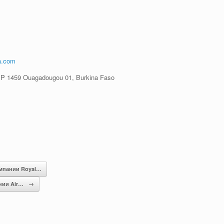
a.com
 BP 1459 Ouagadougou 01, Burkina Faso
омпании Royal…
нии Air…
→