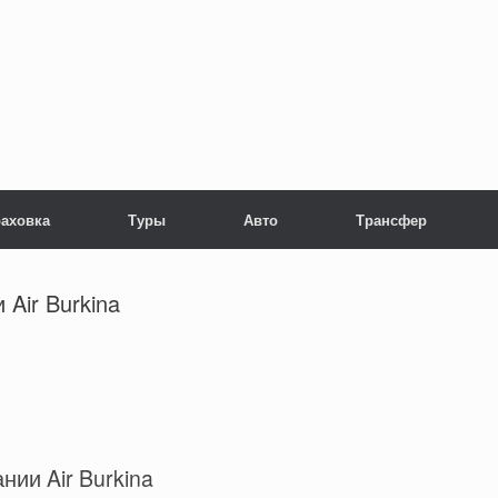
раховка
Туры
Авто
Трансфер
Air Burkina
ии Air Burkina