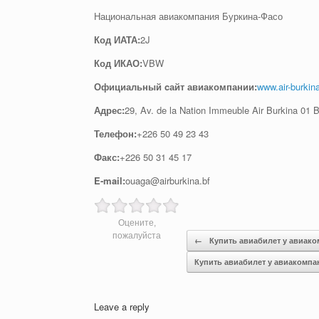
Национальная авиакомпания Буркина-Фасо
Код ИАТА:
2J
Код ИКАО:
VBW
Официальный cайт авиакомпании:
www.air-burkin
Адрес:
29, Av. de la Nation Immeuble Air Burkina 01
Телефон:
+226 50 49 23 43
Факс:
+226 50 31 45 17
E-mail:
ouaga@airburkina.bf
Оцените,
Post navigation
пожалуйста
←
Купить авиабилет у авиак
Купить авиабилет у авиакомпа
Leave a reply