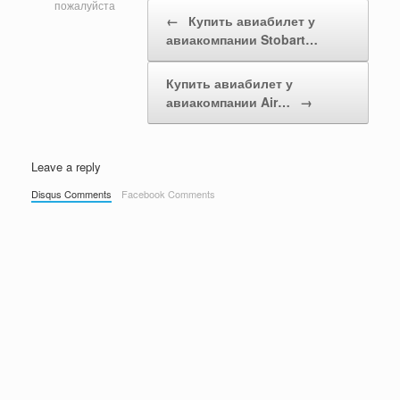
Post navigation
пожалуйста
←
Купить авиабилет у
авиакомпании Stobart…
Купить авиабилет у
авиакомпании Air…
→
Leave a reply
Disqus Comments
Facebook Comments