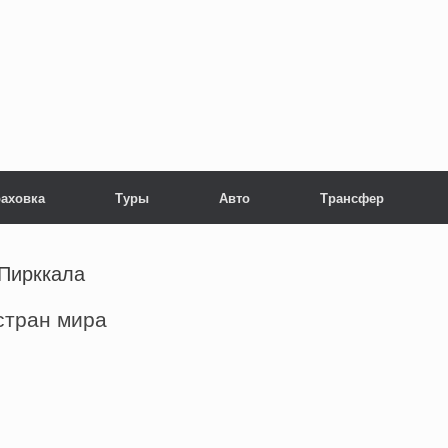
раховка
Туры
Авто
Трансфер
-Пирккала
стран мира