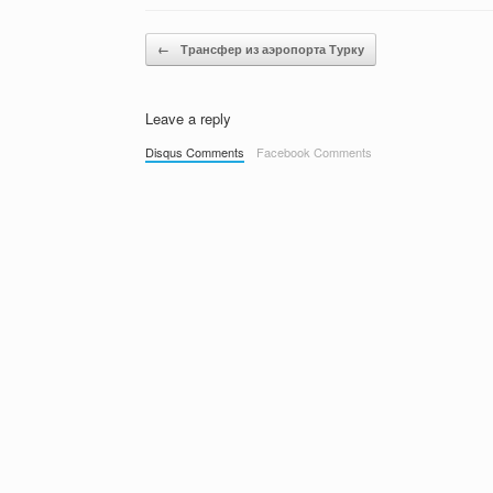
Post navigation
←
Трансфер из аэропорта Турку
Leave a reply
Disqus Comments
Facebook Comments