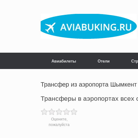
Skip
to
content
Авиабилеты
Отели
Ст
Трансфер из аэропорта Шымкент
Трансферы в аэропортах всех 
Оцените,
пожалуйста