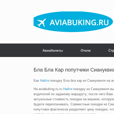
Skip
to
content
Авиабилеты
Отели
Ст
Бла Бла Кар попутчики Сианукви
Как
Найти
поездку Бла бла кар из Сиануквиля на av
На aviabuking.ru.ru
Найти
поездку из Сиануквиля вы
водителей по заданому маршруту, после чего Вам
актуальные стоимость поездки на машине, которую
будете переплачивать. Совместные поездки из Сиа
попутчики фактически разделяют цену поездки, чт