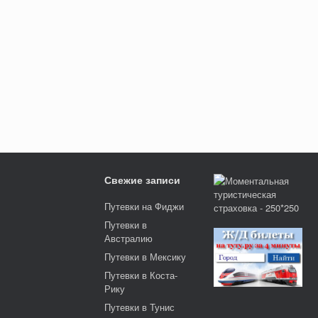
Свежие записи
Путевки на Фиджи
Путевки в
Австралию
Путевки в Мексику
Путевки в Коста-
Рику
Путевки в Тунис