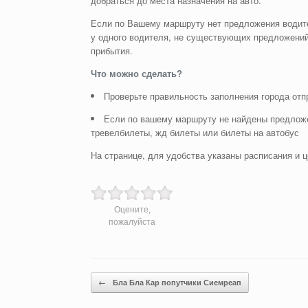
добраться до места назначения на авто.
Если по Вашему маршруту нет предложения водите
у одного водителя, не существующих предложений
прибытия.
Что можно сделать?
Проверьте правильность заполнения города отп
Если по вашему маршруту не найдены предложе
тревелбилеты, жд билеты или билеты на автобус
На странице, для удобства указаны расписания и ц
Оцените,
пожалуйста
Post navigation
←
Бла Бла Кар попутчики Сиемреап