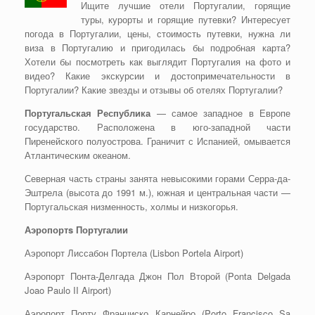
Ищите лучшие отели Португалии, горящие
туры, курорты и горящие путевки? Интересует
погода в Португалии, цены, стоимость путевки, нужна ли
виза в Португалию и пригодилась бы подробная карта?
Хотели бы посмотреть как выглядит Португалия на фото и
видео? Какие экскурсии и достопримечательности в
Португалии? Какие звезды и отзывы об отелях Португалии?
Португальская Республика
— самое западное в Европе
государство. Расположена в юго-западной части
Пиренейского полуострова. Граничит с Испанией, омывается
Атлантическим океаном.
Северная часть страны занята невысокими горами Серра-да-
Эштрела (высота до 1991 м.), южная и центральная части —
Португальская низменность, холмы и низкогорья.
Аэропортs Португалии
Аэропорт Лиссабон Портела (Lisbon Portela Airport)
Аэропорт Понта-Делгада Джон Пол Второй (Ponta Delgada
Joao Paulo II Airport)
Аэропорт Порту Франциско Карнейро (Porto Francisco Sa