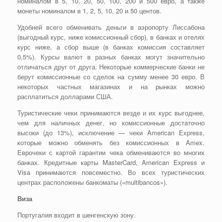
номиналом в 5, 10, 20, 50, 100, 200 и 500 евро, а также
монеты номиналом в 1, 2, 5, 10, 20 и 50 центов.
Удобней всего обменивать деньги в аэропорту Лиссабона
(выгодный курс, ниже комиссионный сбор), в банках и отелях
курс ниже, а сбор выше (в банках комиссия составляет
0,5%). Курсы валют в разных банках могут значительно
отличаться друг от друга. Некоторые коммерческие банки не
берут комиссионные со сделок на сумму менее 30 евро. В
некоторых частных магазинах и на рынках можно
расплатиться долларами США.
Туристические чеки принимаются везде и их курс выгоднее,
чем для наличных денег, но комиссионные достаточно
высоки (до 13%), исключение — чеки American Express,
которые можно обменять без комиссионных в Amex.
Еврочеки с картой гарантии чека обмениваются во многих
банках. Кредитные карты MasterCard, American Express и
Visa принимаются повсеместно. Во всех туристических
центрах расположены банкоматы («multibancos»).
Виза
Португалия входит в шенгенскую зону.