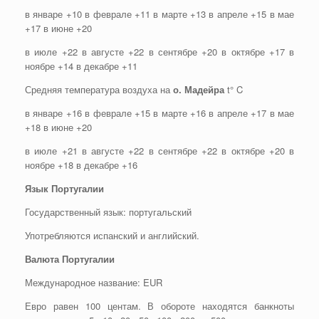
в январе +10 в феврале +11 в марте +13 в апреле +15 в мае
+17 в июне +20
в июле +22 в августе +22 в сентябре +20 в октябре +17 в
ноябре +14 в декабре +11
Средняя температура воздуха на
о. Мадейра
t° C
в январе +16 в феврале +15 в марте +16 в апреле +17 в мае
+18 в июне +20
в июле +21 в августе +22 в сентябре +22 в октябре +20 в
ноябре +18 в декабре +16
Язык Португалии
Государственный язык: португальский
Употребляются испанский и английский.
Валюта Португалии
Международное название: EUR
Евро равен 100 центам. В обороте находятся банкноты