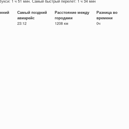
Вукси: 1 ч 51 мин. Самый быстрый перелет: 1 ч 34 мин
нний
Самый поздний
Расстояние между
Разница во
авиарейс
городами
времени
23:12
1208 км
0ч