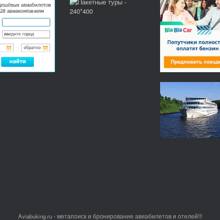
Aviabuking.ru - метапоиск и бронирование авиабилетов и отелей!!!