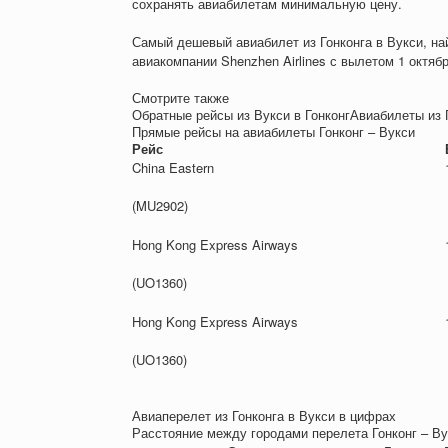
сохранять авиабилетам минимальную цену.
Самый дешевый авиабилет из Гонконга в Вукси, на
авиакомпании Shenzhen Airlines с вылетом 1 октяб
Смотрите также
Обратные рейсы из Вукси в ГонконгАвиабилеты из 
Прямые рейсы на авиабилеты Гонконг – Вукси
Рейс
China Eastern
(MU2902)
Hong Kong Express Airways
(UO1360)
Hong Kong Express Airways
(UO1360)
Авиаперелет из Гонконга в Вукси в цифрах
Расстояние между городами перелета Гонконг – Ву