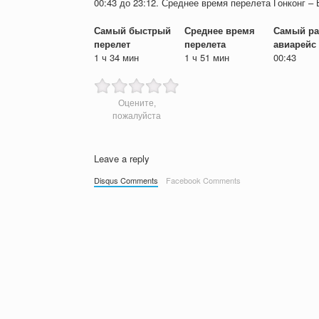
00:43 до 23:12. Среднее время перелета Гонконг – 
Самый быстрый
Среднее время
Самый ра
перелет
перелета
авиарейс
1 ч 34 мин
1 ч 51 мин
00:43
Оцените,
пожалуйста
Leave a reply
Disqus Comments
Facebook Comments