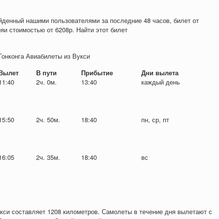
йденный нашими пользователями за последние 48 часов, билет от
ря
и стоимостью от
6208
р
. Найти этот билет
Гонконга Авиабилеты из Вукси
Вылет
В пути
Прибытие
Дни вылета
11:40
2ч. 0м.
13:40
каждый день
15:50
2ч. 50м.
18:40
пн, ср, пт
16:05
2ч. 35м.
18:40
вс
кси составляет 1208 километров. Самолеты в течение дня вылетают с