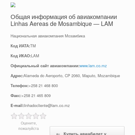
Общая информация об авиакомпании
Linhas Aereas de Mosambique — LAM
Национальная авиакомпания Мозамбика
Код ИАТА:
TM
Код ИКАО:
LAM
Официальный cайт авиакомпании:
www.lam.co.mz
Адрес:
Alameda do Aeroporto, CP 2060, Maputo, Mozambique
Телефон:
+258 21 468 800
Факс:
+258 21 465 809
E-mail:
linhadocliente@lam.co.mz
Оцените,
Post navigation
пожалуйста
←
Купить авиабилет у